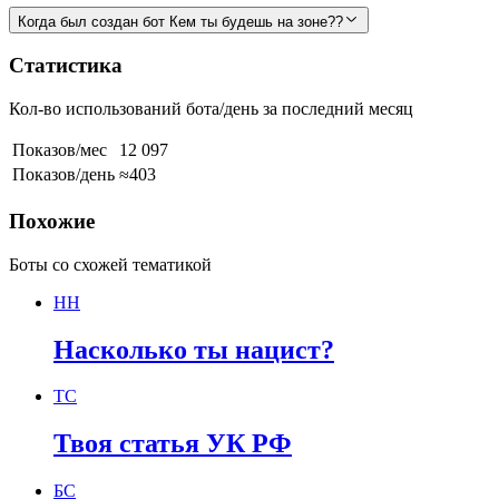
Когда был создан бот Кем ты будешь на зоне??
Статистика
Кол-во использований бота/день за последний месяц
Показов/мес
12 097
Показов/день
≈403
Похожие
Боты со схожей тематикой
НН
Насколько ты нацист?
ТС
Твоя статья УК РФ
БС