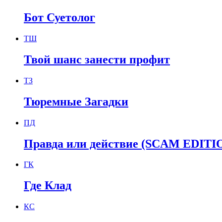
Бот Суетолог
ТШ
Твой шанс занести профит
ТЗ
Тюремные Загадки
ПД
Правда или действие (SCAM EDITI
ГК
Где Клад
КС