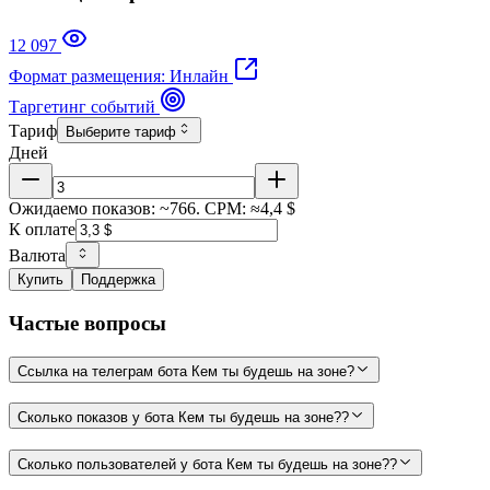
12 097
Формат размещения: Инлайн
Таргетинг событий
Тариф
Выберите тариф
Дней
Ожидаемо показов: ~766. CPM: ≈4,4 $
К оплате
Валюта
Купить
Поддержка
Частые вопросы
Ссылка на телеграм бота Кем ты будешь на зоне?
Сколько показов у бота Кем ты будешь на зоне??
Сколько пользователей у бота Кем ты будешь на зоне??