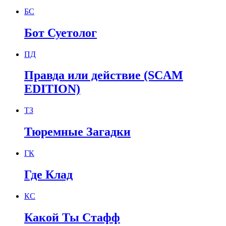
БС
Бот Суетолог
ПД
Правда или действие (SCAM
EDITION)
ТЗ
Тюремные Загадки
ГК
Где Клад
КС
Какой Ты Стафф