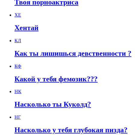
Твоя порноактриса
ХЕ
Хентай
КЛ
Как ты лишишься девственности ?
КФ
Какой у тебя фемозик???
НК
Насколько ты Куколд?
НГ
Насколько у тебя глубокая пизда?