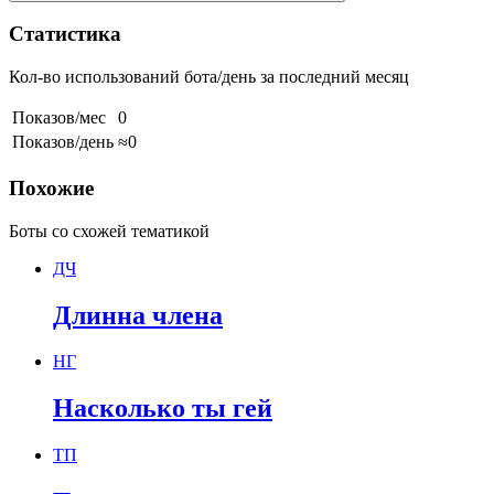
Статистика
Кол-во использований бота/день за последний месяц
Показов/мес
0
Показов/день
≈0
Похожие
Боты со схожей тематикой
ДЧ
Длинна члена
НГ
Насколько ты гей
ТП