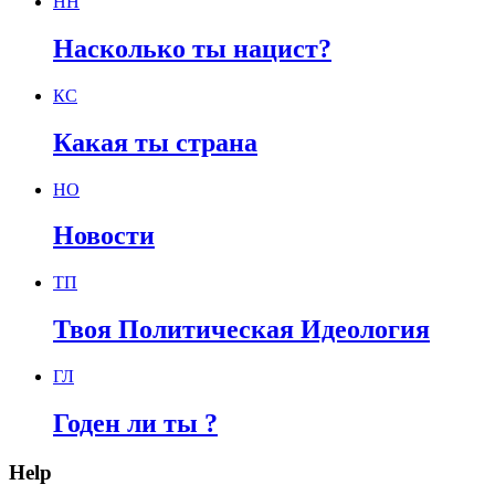
НН
Насколько ты нацист?
КС
Какая ты страна
НО
Новости
ТП
Твоя Политическая Идеология
ГЛ
Годен ли ты ?
Help