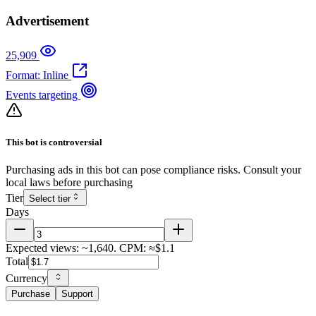
Advertisement
25,909
Format: Inline
Events targeting
This bot is controversial
Purchasing ads in this bot can pose compliance risks. Consult your
local laws before purchasing
Tier
Select tier
Days
Expected views: ~1,640. CPM: ≈$1.1
Total
Currency
Purchase
Support