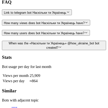
FAQ
Link to telegram bot Наскільки ти Українець
How many views does bot Наскільки ти Українець have?
How many users does bot Наскільки ти Українець have?
When was the «Наскільки ти Українець» @how_ukraine_bot bot
created?
Stats
Bot usage per day for last month
Views per month
25,909
Views per day
≈864
Similar
Bots with adjacent topic