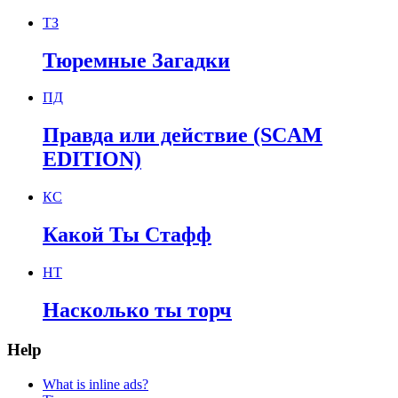
ТЗ
Тюремные Загадки
ПД
Правда или действие (SCAM
EDITION)
КС
Какой Ты Стафф
НТ
Насколько ты торч
Help
What is inline ads?