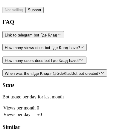
Not selling
Support
FAQ
Link to telegram bot Где Клад
How many views does bot Где Клад have?
How many users does bot Где Клад have?
When was the «Где Клад» @GdeKladBot bot created?
Stats
Bot usage per day for last month
Views per month
0
Views per day
≈0
Similar