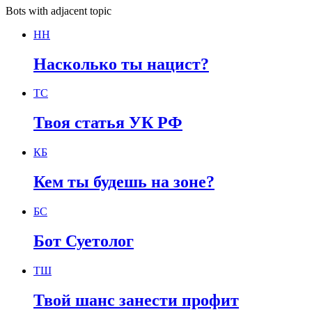
Bots with adjacent topic
НН
Насколько ты нацист?
ТС
Твоя статья УК РФ
КБ
Кем ты будешь на зоне?
БС
Бот Суетолог
ТШ
Твой шанс занести профит